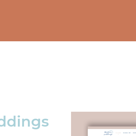
 Weddings
ddings