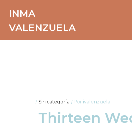
Ir
al
INMA
contenido
VALENZUELA
Thirteen
/
/ Por
Sin categoría
ivalenzuela
Thirteen We