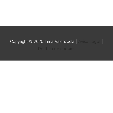
Copyright © 2026
Inma Valenzuela
|
|
Aviso Legal
Política de cookies
Utilizamos cookies para ofrecerte la mejor experiencia en
nuestra web.
Puedes aprender más sobre qué cookies utilizamos o
desactivarlas en los
.
ajustes