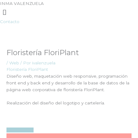
Ir
INMA VALENZUELA
Menú
al
contenido
Contacto
Floristería FloriPlant
/
Web
/ Por
ivalenzuela
Floristería FloriPlant
Diseño web, maquetación web responsive, programación
front end y back end y desarrollo de la base de datos de la
página web corporativa de floristería FloriPlant.
Realización del diseño del logotipo y cartelería.
Ver sitio web