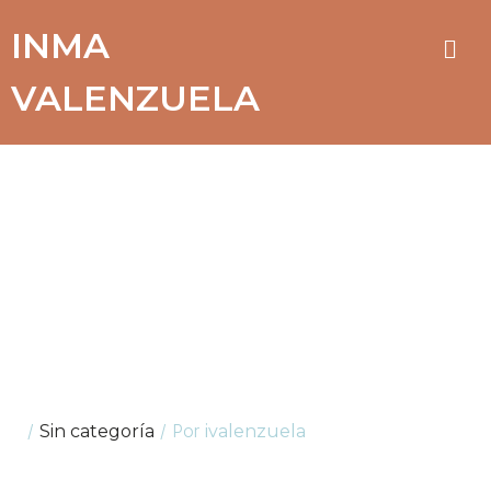
Ir
INMA
Men
al
contenido
VALENZUELA
Factoría
Cruzcampo
/
/ Por
Sin categoría
ivalenzuela