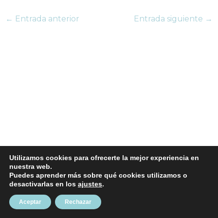
←
Entrada anterior
Entrada siguiente
→
Utilizamos cookies para ofrecerte la mejor experiencia en
nuestra web.
Puedes aprender más sobre qué cookies utilizamos o
Copyright © 2026
Inma Valenzuela
|
|
Aviso Legal
desactivarlas en los
ajustes
.
Política de cookies
Aceptar
Rechazar